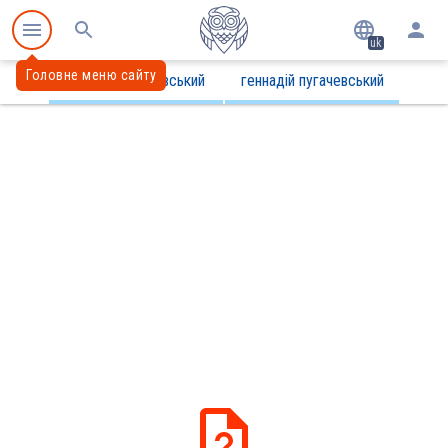
uk
Головне меню сайту
аркадій пугачевський
геннадій пугачевський